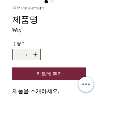
SKU: 36523641234523
제품명
가
₩15
격
수량
*
카트에 추가
제품을 소개하세요.  
상세정보
제품의 세부 사항들을 입력하세요. 제품
환불 및 교환 정책
의 크기, 재질, 관리방법 등 친절하고 상
세한 설명은 구매에 대한 확신을 심어줍