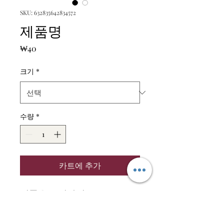
SKU: 632835642834572
제품명
가
₩40
격
크기
*
수량
*
카트에 추가
제품을 소개하세요.  